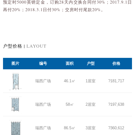
预定时5000英镑定金，订购28天内交换合同付30%；2017.9.1日
再付20%；2018.3.1日付30%；交房时付尾款20%。
户型价格 |
LAYOUT
图片
编号
面积
户型
价格
瑞西广场
46.1㎡
1居室
?181,717
瑞西广场
58㎡
2居室
?197,638
瑞西广场
86.5㎡
3居室
?360,612