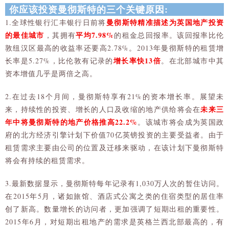
你应该投资曼彻斯特的三个关键原因:
曼彻斯特精准描述为英国地产投资
1.全球性银行汇丰银行日前将
的最佳城市
平均7.98%
，其拥有
的租金总回报率。该回报率比伦
敦纽汉区最高的收益率还要高2.78%。2013年曼彻斯特的租赁增
增长率快13倍
长率是5.27%，比伦敦有记录的
。在北部城市中其
资本增值几乎是两倍之高。
2.在过去18个月间，曼彻斯特享有21%的资本增长率。展望未
未来三
来，持续性的投资、增长的人口及收缩的地产供给将会在
年中将曼彻斯特的地产价格推高22.2%
。该城市将会成为英国政
府的北方经济引擎计划下价值70亿英镑投资的主要受益者。由于
租赁需求主要由公司的位置及迁移来驱动，在该计划下曼彻斯特
将会有持续的租赁需求。
3.最新数据显示，曼彻斯特每年记录有1,030万人次的暂住访问。
在2015年5月，诸如旅馆、酒店式公寓之类的住宿类型的居住率
创了新高。数量增长的访问者，更加强调了短期出租的重要性。
2015年6月，对短期出租地产的需求是英格兰西北部最高的，有