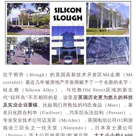
位于斯劳（Slough）的英国高新技术开发区M4走廊（M4
corridor）最近几年被房地产开发商赋予了一个全新的名字：
硅走廊（Silicon Alley）。与伦敦Old Street区域的新生
英国历史更为悠久的科技
代“硅环岛”不尽相同的是，这里是
及实业企业重镇
。比如我们所熟知的玛氏食品（Mars），著
名日化联合利华（Uniliver），汽车巨头法拉利（Ferrari），
专业安全技术公司迈克菲（McAfee），英国电信公司O2和游
戏业三巨头之一任天堂（Nintendo），日本富士通公司
大大小小约4,600
（Fujitsu）等大公司的英国/欧洲总部，