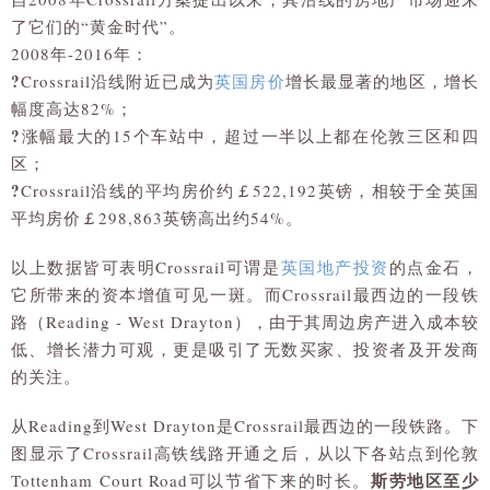
了它们的“黄金时代”。
2008年-2016年：
?
Crossrail沿线附近已成为
英国房价
增长最显著的地区，增长
幅度高达82%；
?
涨幅最大的15个车站中，超过一半以上都在伦敦三区和四
区；
?
Crossrail沿线的平均房价约￡522,192英镑，相较于全英国
平均房价￡298,863英镑高出约54%。
以上数据皆可表明Crossrail可谓是
英国地产投资
的点金石，
它所带来的资本增值可见一斑。而Crossrail最西边的一段铁
路（Reading - West Drayton），由于其周边房产进入成本较
低、增长潜力可观，更是吸引了无数买家、投资者及开发商
的关注。
从Reading到West Drayton是Crossrail最西边的一段铁路。下
图显示了Crossrail高铁线路开通之后，从以下各站点到伦敦
斯劳地区至少
Tottenham Court Road可以节省下来的时长。