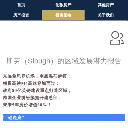
首页
伦敦房产
其他房产
房产投资
投资策略
关于我们
斯劳（Slough）的区域发展潜力报告
东临希思罗机场，南靠温莎伊顿；
横贯高铁M4高速穿城而过；
政府80亿英镑建设重点打造区域；
跨国企业纷纷簇拥开建总部；
未来5年房价增值60%！
1“硅走廊”