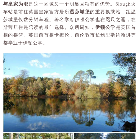
与皇家为邻
是这一区域又一个明显且独有的优势。Slough火
温莎城堡
车站是前往英国皇家官方居所
的重要换乘站，距温
莎城堡仅数分钟车程。著名学府伊顿公学也在咫尺之遥，在
伊顿公学
斯劳居住是陪读的最佳选择。众所周知，
是英国首
相的摇篮。英国前首相卡梅伦，前伦敦市长鲍里斯约翰逊等
都毕业于伊顿公学。