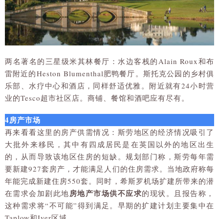
两名著名的三星级米其林餐厅：水边客栈的Alain Roux和布
雷附近的Heston Blumenthal肥鸭餐厅。斯托克公园的乡村俱
乐部、水疗中心和酒店，同样舒适优雅。附近就有24小时营
业的Tesco超市社区店。商铺、餐馆和酒吧应有尽有。
4房产市场
再来看看这里的房产供需情况：斯劳地区的经济情况吸引了
大批外来移民，其中有四成居民是在英国以外的地区出生
的，从而导致该地区住房的短缺。规划部门称，斯劳每年需
要新建927套房产，才能满足人们的住房需求。当地政府称每
年能完成新建住房550套。同时，希斯罗机场扩建所带来的潜
房地产市场供不应求
在需求会加剧此地
的现状。且报告称，
这种需求将“不可能”得到满足。早期的扩建计划主要集中在
Taplow和Iver区域。