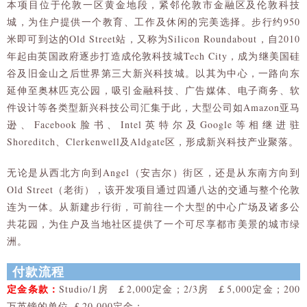
本项目位于伦敦一区黄金地段，紧邻伦敦市金融区及伦敦科技
城，为住户提供一个教育、工作及休闲的完美选择。步行约950
米即可到达的Old Street站，又称为Silicon Roundabout，自2010
年起由英国政府逐步打造成伦敦科技城Tech City，成为继美国硅
谷及旧金山之后世界第三大新兴科技城。以其为中心，一路向东
延伸至奥林匹克公园，吸引金融科技、广告媒体、电子商务、软
件设计等各类型新兴科技公司汇集于此，大型公司如Amazon亚马
逊、Facebook脸书、Intel英特尔及Google等相继进驻
Shoreditch、Clerkenwell及Aldgate区，形成新兴科技产业聚落。
无论是从西北方向到Angel（安吉尔）街区，还是从东南方向到
Old Street（老街），该开发项目通过四通八达的交通与整个伦敦
连为一体。从新建步行街，可前往一个大型的中心广场及诸多公
共花园，为住户及当地社区提供了一个可尽享都市美景的城市绿
洲。
付款流程
定金条款：
Studio/1房 ￡2,000定金；2/3房 ￡5,000定金；200
万英镑的单位 ￡20,000定金；