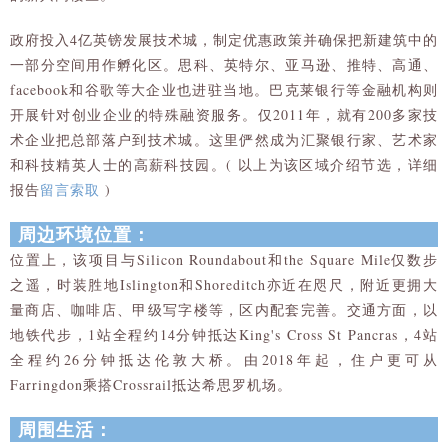
政府投入4亿英镑发展技术城，制定优惠政策并确保把新建筑中的
一部分空间用作孵化区。思科、英特尔、亚马逊、推特、高通、
facebook和谷歌等大企业也进驻当地。巴克莱银行等金融机构则
开展针对创业企业的特殊融资服务。仅2011年，就有200多家技
术企业把总部落户到技术城。这里俨然成为汇聚银行家、艺术家
和科技精英人士的高薪科技园。( 以上为该区域介绍节选，详细
报告
留言索取
)
周边环境位置：
位置上，该项目与Silicon Roundabout和the Square Mile仅数步
之遥，时装胜地Islington和Shoreditch亦近在咫尺，附近更拥大
量商店、咖啡店、甲级写字楼等，区内配套完善。交通方面，以
地铁代步，1站全程约14分钟抵达King's Cross St Pancras，4站
全程约26分钟抵达伦敦大桥。由2018年起，住户更可从
Farringdon乘搭Crossrail抵达希思罗机场。
周围生活：