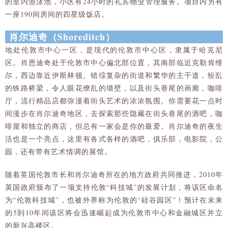
的室内游泳池，小区有24小时的礼宾物业管理服务。项目内另有
一座190间房间的四星级饭店。
肖尔迪奇（Shoreditch）
地处伦敦市中心一区，是现代的伦敦市中心区，隶属于哈克尼
区。肖恩迪奇处于伦敦市中心偏北部位置，其南部临近克勒肯维
尔，西边靠近伊斯林顿。错综复杂的街道和繁华的主干道，纷乱
的铁路桥梁，令人眼花缭乱的墙壁，以及街头巷尾的画廊，咖啡
厅，流行精品店都弥漫着街头艺术的浓浓氛围。你需要花一点时
间漫步在肖尔迪奇地区，去探索那些隐藏在街头巷尾的酒吧，咖
啡屋和独立的商店，但总有一家会是你的最爱。肖尔迪奇的夜生
活也是一个亮点，这里有各式各样的酒吧，俱乐部，电影院，公
园，还有带有艺术情调的展馆。
随着英国伦敦市长和肖尔迪奇所在的地方政府共同推进，2010年
英国政府颁布了一项支持伦敦“科技城”的发展计划，将该区命名
为“伦敦科技城”，也被外界称为伦敦的“硅谷园区”！预计在未来
的5到10年间该区将会迅速崛起成为伦敦市中心和金融城区并立
的新兴高楼区。