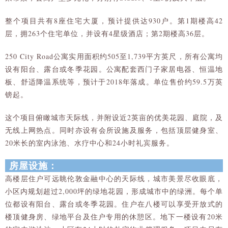
整个项目共有8座住宅大厦，预计提供达930户。第1期楼高42
层，拥263个住宅单位，并设有4星级酒店；第2期楼高36层。
250 City Road公寓实用面积约505至1,739平方英尺，所有公寓均
设有阳台、露台或冬季花园。公寓配套西门子家居电器、恒温地
板、舒适降温系统等，预计于2018年落成。单位售价约59.5万英
镑起。
这个项目俯瞰城市天际线，并附设近2英亩的优美花园、庭院，及
无线上网热点。同时亦设有会所设施及服务，包括顶层健身室、
20米长的室内泳池、水疗中心和24小时礼宾服务。
房屋设施：
高楼层住户可远眺伦敦金融中心的天际线，城市美景尽收眼底，
小区内规划超过2,000坪的绿地花园，形成城市中的绿洲。每个单
位都设有阳台、露台或冬季花园。住户在八楼可以享受开放式的
楼顶健身房、绿地平台及住户专用的休憩区。地下一楼设有20米